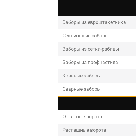
Контакты
Интерьерн
Новости
Заборы из евроштакетника
Двери
Дизайнерам
Секционные заборы
Цены на метеллоконструкции и изделия
из металла
Заборы из сетки-рабицы
+7 (4012) 797-039
Заборы из профнастила
+7 (962) 257-27-70
Кованые заборы
Получить расчет
Сварные заборы
Оставить заявку
Откатные ворота
Распашные ворота