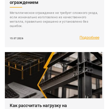
ограждением
Контакты
Интерьерные в ст
Металлическое ограждение не требует сложного ухода,
Новости
если изначально изготовлено из качественного
Двери
металла, правильно окрашено и установлено без
Дизайнерам
ошибок.
Цены на метеллоконструкции и
изделия из металла
Подробнее
15.07.2026
+7 (4012) 797-039
+7 (962) 257-27-70
Получить расчет
Оставить заявку
Как рассчитать нагрузку на