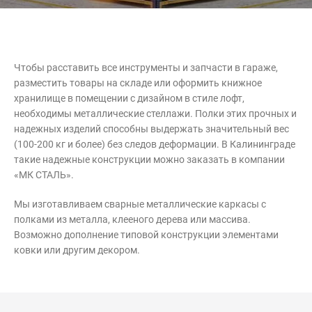
Контакты
Интерьерные в ст
Новости
Двери
Чтобы расставить все инструменты и запчасти в гараже,
Дизайнерам
разместить товары на складе или оформить книжное
Цены на метеллоконструкции и
хранилище в помещении с дизайном в стиле лофт,
изделия из металла
необходимы металлические стеллажи. Полки этих прочных и
надежных изделий способны выдержать значительный вес
+7 (4012) 797-039
(100-200 кг и более) без следов деформации. В Калининграде
+7 (962) 257-27-70
такие надежные конструкции можно заказать в компании
«МК СТАЛЬ».
Получить расчет
Мы изготавливаем сварные металлические каркасы с
полками из металла, клееного дерева или массива.
Возможно дополнение типовой конструкции элементами
Оставить заявку
ковки или другим декором.