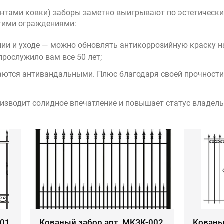
ентами ковки) заборы заметно выигрывают по эстетическ
угими ограждениями:
нии и уходе — можно обновлять антикоррозийную краску н
прослужило вам все 50 лет;
таются антивандальными. Плюс благодаря своей прочност
зводит солидное впечатление и повышает статус владельц
001
Кованый забор арт. МКЗК-002
Кованы