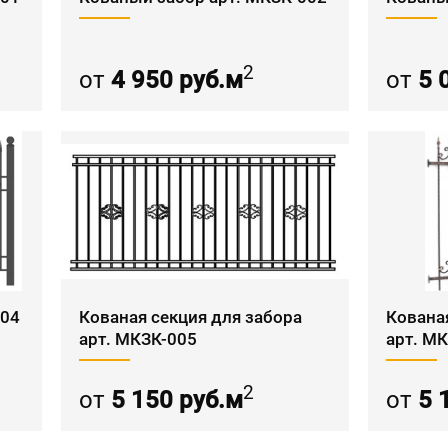
2
от
4 950 руб.м
от
5 
004
Кованая секция для забора
Кована
арт. МКЗК-005
арт. М
2
от
5 150 руб.м
от
5 