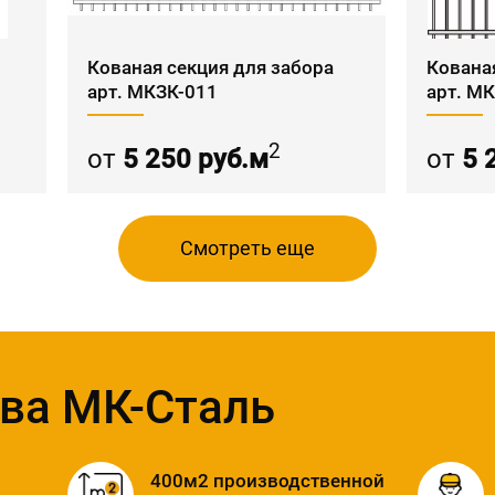
Кованая секция для забора
Кована
арт. МКЗК-011
арт. М
2
от
5 250 руб.м
от
5 
Смотреть еще
ва МК-Сталь
400м2 производственной