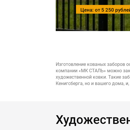
Контакты
Цена: от 5 250 рубле
Интерьерн
Новости
Двери
Дизайнерам
Цены на метеллоконструкции и изделия
из металла
+7 (4012) 797-039
Изготовление кованых заборов о
+7 (962) 257-27-70
компании «МК СТАЛЬ» можно зака
художественной ковки. Такие за
Кенигсберга, но и вашего дома, 
Получить расчет
Оставить заявку
Художествен