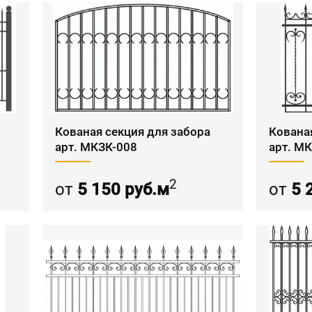
Кованая секция для забора
Кована
арт. МКЗК-008
арт. М
2
от
5 150 руб.м
от
5 