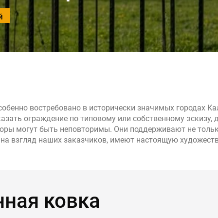
й
ые в стиле лофт
собенно востребовано в исторически значимых городах Ка
зать ограждение по типовому или собственному эскизу,
боры могут быть неповторимы. Они поддерживают не толь
и, на взгляд наших заказчиков, имеют настоящую художест
ная ковка