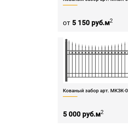
2
от
5 150 руб.м
Кованый забор арт. МКЗК-
2
5 000 руб.м