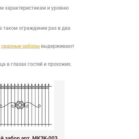
им характеристикам и уровню
а таком ограждении раз в два
и
сварные заборы
выдерживают
а в глазах гостей и прохожих.
й забор арт. МКЗК-003