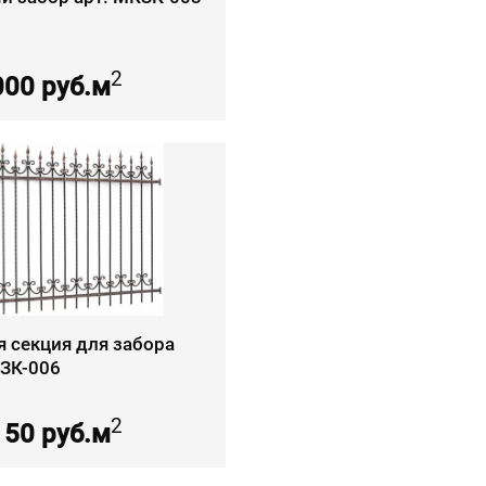
2
000 руб.м
я секция для забора
КЗК-006
2
150 руб.м