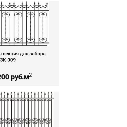
я секция для забора
КЗК-009
2
200 руб.м