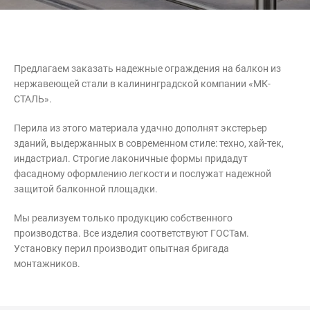
Контакты
Интерьерные в ст
Новости
Двери
Дизайнерам
Предлагаем заказать надежные ограждения на балкон из
нержавеющей стали в калининградской компании «МК-
Цены на метеллоконструкции и
СТАЛЬ».
изделия из металла
Перила из этого материала удачно дополнят экстерьер
+7 (4012) 797-039
зданий, выдержанных в современном стиле: техно, хай-тек,
+7 (962) 257-27-70
индастриал. Строгие лаконичные формы придадут
фасадному оформлению легкости и послужат надежной
защитой балконной площадки.
Получить расчет
Мы реализуем только продукцию собственного
производства. Все изделия соответствуют ГОСТам.
Оставить заявку
Установку перил производит опытная бригада
монтажников.