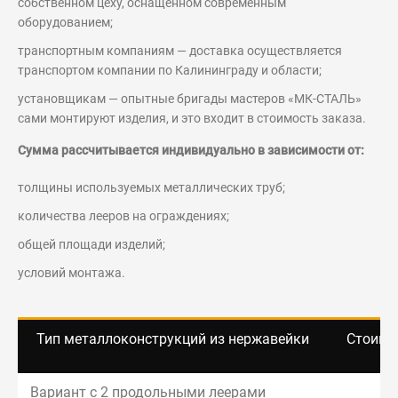
собственном цеху, оснащенном современным
оборудованием;
транспортным компаниям — доставка осуществляется
транспортом компании по Калининграду и области;
установщикам — опытные бригады мастеров «МК-СТАЛЬ»
сами монтируют изделия, и это входит в стоимость заказа.
Сумма рассчитывается индивидуально в зависимости от:
толщины используемых металлических труб;
количества лееров на ограждениях;
общей площади изделий;
условий монтажа.
Тип металлоконструкций из нержавейки
Стоимос
Вариант с 2 продольными леерами