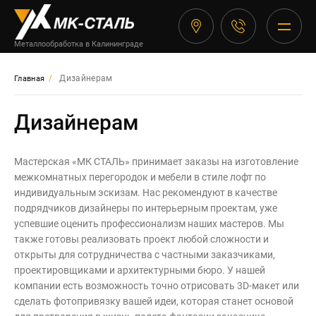
Изделия
Ограждения
Ограждени
Заборы
Ворота
Калитки
Лестничны
Металлоко
Перегород
Мебель
Металлообработка в Калининграде
Металлоконструкции
Сварные заборы
Кованые ворота
Кованые калитки
Кованые перила
Навесы
Перила и поручн
Офисные перегор
Стеллажи
Заборы
/
Дизайнерам
Главная
Изделия из нержавеющей
Кованые заборы
Сварные ворота
Сварные калитки
Сварные перила
Беседки
Балконные ограж
Универсальные п
Столы в стиле ло
Ворота
стали
Дизайнерам
Откатные ворота
Пристенные пору
Мусорные конте
Ограждения для 
Сантехнические 
Стулья в стиле л
Перегородки
Калитки
Мастерская «МК СТАЛЬ» принимает заказы на изготовление
Распашные воро
Металлические л
Козырьки из нер
Мобильные перег
Металлические к
Мебель
Лестничные пери
межкомнатных перегородок и мебели в стиле лофт по
индивидуальным эскизам. Нас рекомендуют в качестве
Гаражные ворота
Козырьки
Велопарковки
Торговые перего
Плазменная резка
Балконные перил
подрядчиков дизайнеры по интерьерным проектам, уже
успевшие оценить профессионализм наших мастеров. Мы
Модульные здан
Каркасные перег
Дизайнерам
также готовы реализовать проект любой сложности и
Оконные решетк
открыты для сотрудничества с частными заказчиками,
О Компании
проектировщиками и архитектурными бюро. У нашей
Цены на метеллоконструкции и
— Быстровозвод
Стационарные пе
Наши работы
изделия из металла
компании есть возможность точно отрисовать 3D-макет или
сделать фотопривязку вашей идеи, которая станет основой
Для зонирования
Оплата и доставка