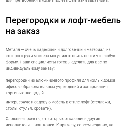
для претворения в жизнь полета фантазии заказчика.
Контакты
Интерьерные в ст
Перегородки и лофт-мебель
Новости
Двери
Дизайнерам
на заказ
Цены на метеллоконструкции и
изделия из металла
Металл — очень надежный и долговечный материал, из
которого руки мастера могут изготовить почти что любую
+7 (4012) 797-039
форму. Наши специалисты готовы сделать для вас по
+7 (962) 257-27-70
индивидуальному заказу:
перегородки из алюминиевого профиля для жилых домов,
Получить расчет
офисов, образовательных учреждений и зонирования
торговых площадей;
Оставить заявку
интерьерную и садовую мебель в стиле лофт (стеллажи,
столы, стулья, кровати).
Сложные проекты, от которых отказались другие
исполнители — наш конек. К примеру, совсем недавно, на