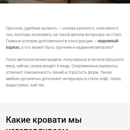
Контакты
Интерьерные в ст
Новости
Двери
Прочная, удобная кровать — основа крепкого, спокойного
Дизайнерам
сна, поэтому экономить на такой детали интерьера не стоит.
Цены на метеллоконструкции и
Главное условие долговечности конструкции —
надежный
изделия из металла
каркас
, а что может быть прочнее и надежнее металла?
+7 (4012) 797-039
Плюс металлические модели, популярные в начале прошлого
+7 (962) 257-27-70
века, сейчас снова входят в моду. Современные варианты
отличает лаконичность линий и строгость форм. Такая
мебель органично дополняет интерьеры в стиле лофт, техно,
Получить расчет
индастриал, хай-тек.
Оставить заявку
Какие кровати мы