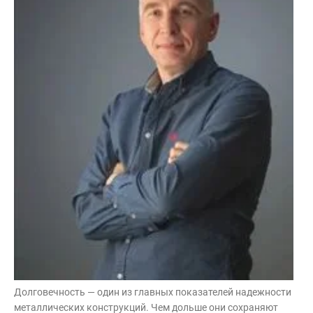
Контакты
Интерьерные в ст
Новости
Двери
Дизайнерам
Цены на метеллоконструкции и
изделия из металла
+7 (4012) 797-039
+7 (962) 257-27-70
Получить расчет
Оставить заявку
Долговечность — один из главных показателей надежности
металлических конструкций. Чем дольше они сохраняют