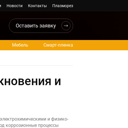
и
Новости
Контакты
Плазморез
Оставить заявку
Мебель
Смарт-пленка
кновения и
 электрохимическими и физико-
од коррозионные процессы