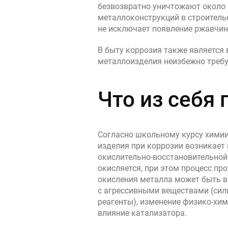
безвозвратно уничтожают около 
Контакты
металлоконструкций в строитель
Интерьерн
не исключает появление ржавчин
Новости
Двери
В быту коррозия также являетс
Дизайнерам
металлоизделия неизбежно треб
Цены на метеллоконструкции и изделия
из металла
Что из себя
+7 (4012) 797-039
+7 (962) 257-27-70
Согласно школьному курсу химии
изделия при коррозии возникает 
Получить расчет
окислительно-восстановительной 
окисляется, при этом процесс пр
окисления металла может быть 
Оставить заявку
с агрессивными веществами (сил
реагенты), изменение физико-хи
влияние катализатора.