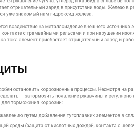
ется ржавление чугуна: углерод и карбид в сплаве выполн
ает отрицательный заряд в присутствии воды. Железо в р
тся уже знакомый нам гидроксид железа.
тся воздействие на металлоизделие внешнего источника э
контакте с трамвайными рельсами и при нарушении изоля
ка тока элемент приобретает отрицательный заряд и работ
щиты
особен остановить коррозионные процессы. Несмотря на р
 сделать — затормозить появление ржавчины и регулярно 
 для торможения коррозии:
жавлению путем добавления тугоплавких элементов в спл
ей среды (защита от кислотных дождей, контакта с щелоч