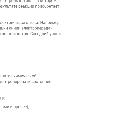
яют роль катода, на котором
езультате реакции приобретает
лектрического тока. Например,
ции линии электропередач.
ает как катод. Соседний участок
азвитие химической
контролировать состояние
ав;
ами и прочее);