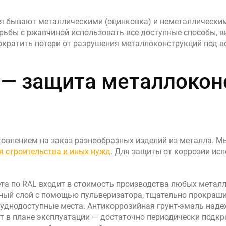
 бывают металлическими (оцинковка) и неметаллическими
орьбы с ржавчиной использовать все доступные способы, 
сократить потери от разрушения металлоконструкций под в
— защита металлокон
овлением на заказ разнообразных изделий из металла. М
я строительства и иных нужд
. Для защиты от коррозии исп
ета по RAL входит в стоимость производства любых металл
ый слой с помощью пульверизатора, тщательно прокрашив
уднодоступные места. Антикоррозийная грунт-эмаль наде
от в плане эксплуатации — достаточно периодически подкр