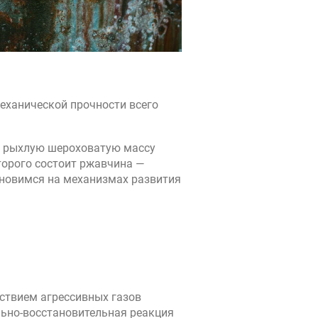
еханической прочности всего
ой рыхлую шероховатую массу
торого состоит ржавчина —
ановимся на механизмах развития
йствием агрессивных газов
льно-восстановительная реакция