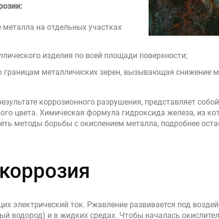
розии:
 металла на отдельных участках
лического изделия по всей площади поверхности;
 границам металлических зерен, вызывающая снижение м
 результате коррозионного разрушения, представляет соб
ого цвета. Химическая формула гидроксида железа, из ко
еть методы борьбы с окислением металла, подробнее ост
коррозия
щих электрический ток. Ржавление развивается под возде
тый водород) и в жидких средах. Чтобы началась окислите