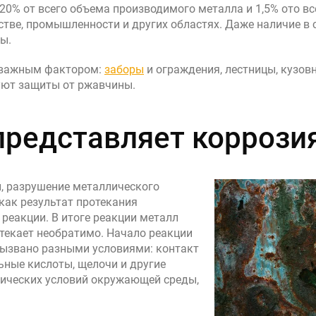
20% от всего объема производимого металла и 1,5% ото в
стве, промышленности и других областях. Даже наличие в 
ые в стиле лофт
ы.
я важным фактором:
заборы
и ограждения, лестницы, кузов
уют защиты от ржавчины.
 представляет коррози
, разрушение металлического
как результат протекания
реакции. В итоге реакции металл
отекает необратимо. Начало реакции
вызвано разными условиями: контакт
ьные кислоты, щелочи и другие
мических условий окружающей среды,