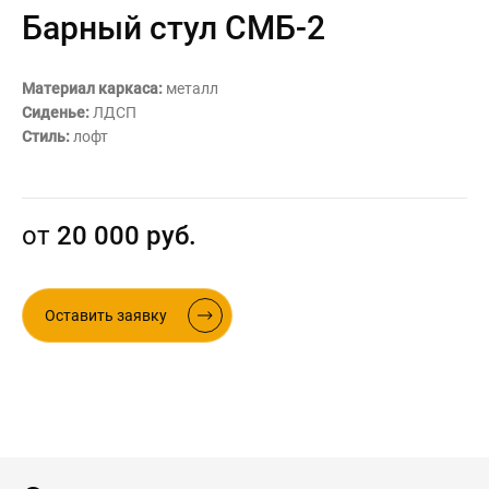
Барный стул СМБ-2
Контакты
Интерьерные в ст
Новости
Материал каркаса:
металл
Двери
Дизайнерам
Сиденье:
ЛДСП
Стиль:
лофт
Цены на метеллоконструкции и
изделия из металла
+7 (4012) 797-039
от
20 000 руб.
+7 (962) 257-27-70
Получить расчет
Оставить заявку
Оставить заявку