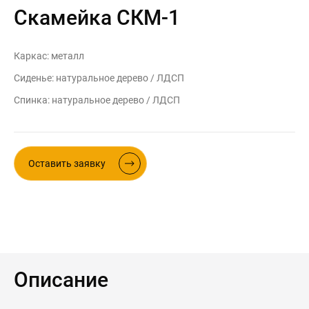
Скамейка СКМ-1
Контакты
Интерьерные в ст
Новости
Каркас: металл
Двери
Дизайнерам
Сиденье: натуральное дерево / ЛДСП
Цены на метеллоконструкции и
Спинка: натуральное дерево / ЛДСП
изделия из металла
+7 (4012) 797-039
+7 (962) 257-27-70
Оставить заявку
Получить расчет
Оставить заявку
Описание