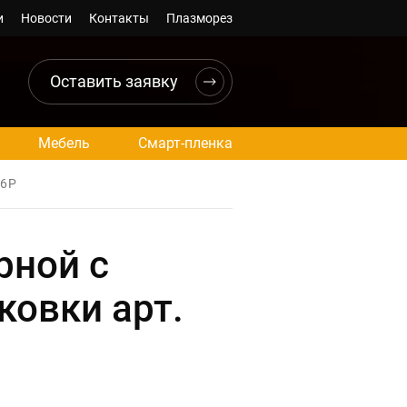
и
Новости
Контакты
Плазморез
Оставить заявку
Мебель
Смарт-пленка
16Р
рной с
ковки арт.