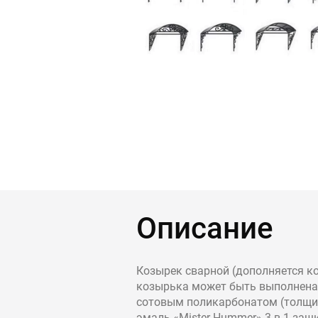
Контакты
Интерьерн
Новости
Двери
Дизайнерам
Цены на метеллоконструкции и изделия
из металла
+7 (4012) 797-039
+7 (962) 257-27-70
Получить расчет
Описание
Оставить заявку
Козырек сварной (дополняется к
козырька может быть выполнена 
сотовым поликарбонатом (толщина
эмаль «Mister Hummer» 3 в 1 защ