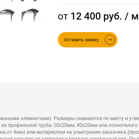
ые в стиле лофт
от
12 400 руб. / м
Оставить заявку
оваными элементами). Размеры снимаются по месту и ут
из профильной трубы 20х20мм, 40х20мм или полнотелого 
 от 4мм) или материалом на усмотрение заказчика (профл
ищает козырек от коррозии и придает эстетичный вид. По