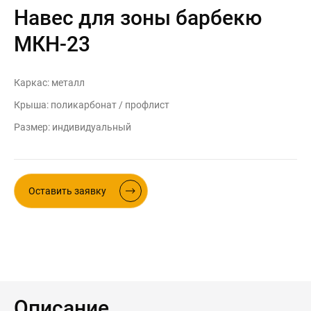
Навес для зоны барбекю
Контакты
Интерьерные в ст
МКН-23
Новости
Двери
Дизайнерам
Каркас: металл
Цены на метеллоконструкции и
изделия из металла
Крыша: поликарбонат / профлист
Размер: индивидуальный
+7 (4012) 797-039
+7 (962) 257-27-70
Оставить заявку
Получить расчет
Оставить заявку
Описание