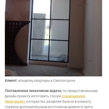
Контакты
Интерьерные в ст
Новости
Двери
Дизайнерам
Цены на метеллоконструкции и
изделия из металла
+7 (4012) 797-039
+7 (962) 257-27-70
Получить расчет
Клиент:
владелец квартиры в Светлогорске.
Оставить заявку
Поставленная заказчиком задача:
по предоставленному
дизайн-проекту изготовить глухую
стационарную
перегородку
, которая бы, разделяя балкон и комнату,
служила дополнительным источником дневного света.