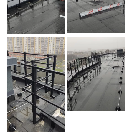
Контакты
Интерьерные в ст
Новости
Двери
Дизайнерам
Цены на метеллоконструкции и
изделия из металла
+7 (4012) 797-039
+7 (962) 257-27-70
Получить расчет
Оставить заявку