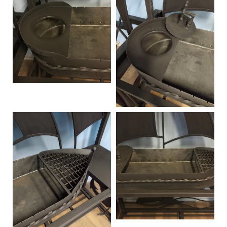
Контакты
Интерьерные в ст
Новости
Двери
Дизайнерам
Цены на метеллоконструкции и
изделия из металла
+7 (4012) 797-039
+7 (962) 257-27-70
Получить расчет
Оставить заявку