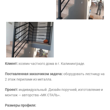
Контакты
Интерьерные в ст
Новости
Двери
Дизайнерам
Цены на метеллоконструкции и
изделия из металла
+7 (4012) 797-039
+7 (962) 257-27-70
Клиент:
хозяин частного дома в г. Калининграде.
Получить расчет
Поставленная заказчиком задача:
оборудовать лестницу на
2 этаж перилами из металла.
Оставить заявку
Проект:
индивидуальный. Дизайн поручней, изготовление и
монтаж — авторства «МК СТАЛЬ».
Размеры профиля: