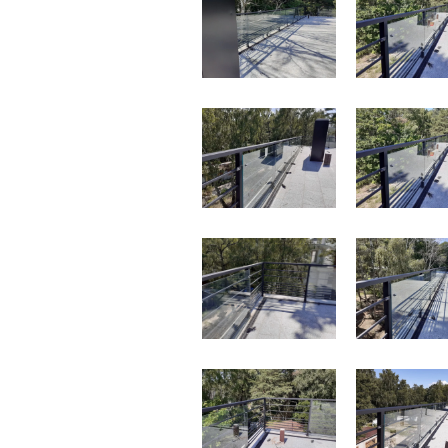
Контакты
Интерьерн
Новости
Двери
Дизайнерам
Цены на метеллоконструкции и изделия
из металла
+7 (4012) 797-039
+7 (962) 257-27-70
Получить расчет
Оставить заявку