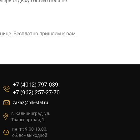
перь отдыху гостей отеля не
анице. Бесплатно пришлем к вам
+7 (4012) 797-039
+7 (962) 257-27-70
zakaz@mk-stal.ru
г. Калининград, ул.
Транспортная, 1
пн-пт: 9.00-18.00,
сб, вс - выходной