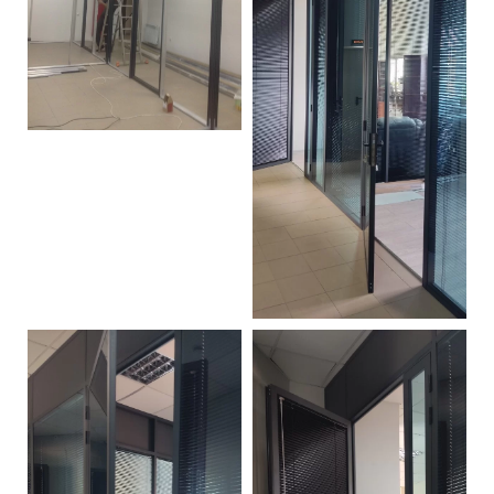
Контакты
Интерьерные в ст
Новости
Двери
Дизайнерам
Цены на метеллоконструкции и
изделия из металла
+7 (4012) 797-039
+7 (962) 257-27-70
Получить расчет
Оставить заявку