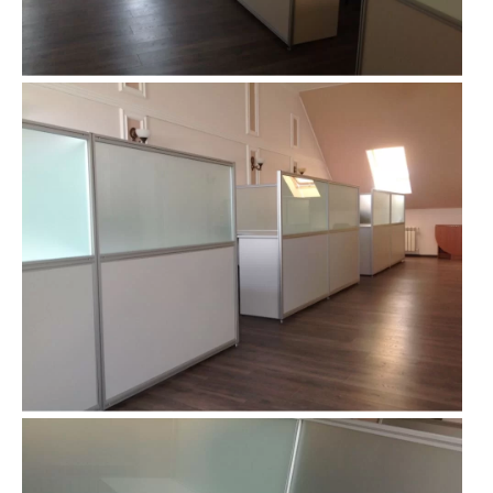
Контакты
Интерьерные в ст
Новости
Двери
Дизайнерам
Цены на метеллоконструкции и
изделия из металла
+7 (4012) 797-039
+7 (962) 257-27-70
Получить расчет
Оставить заявку