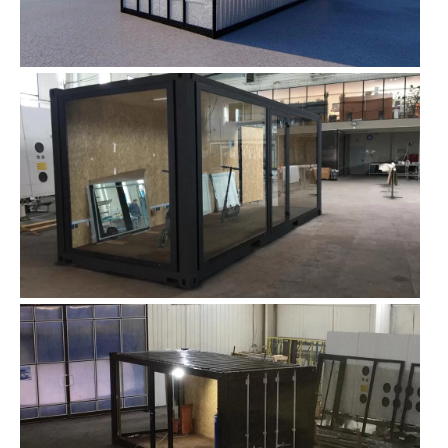
Контакты
Интерьерные в ст
Новости
Двери
Дизайнерам
Цены на метеллоконструкции и
изделия из металла
+7 (4012) 797-039
+7 (962) 257-27-70
Получить расчет
Оставить заявку