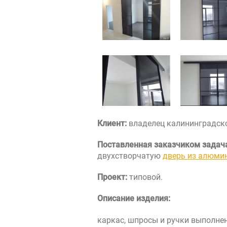
Контакты
Интерьерн
Новости
Двери
Дизайнерам
Цены на метеллоконструкции и изделия
из металла
+7 (4012) 797-039
+7 (962) 257-27-70
Клиент:
владелец калининградск
Поставленная заказчиком задач
Получить расчет
двухстворчатую
дверь из алюми
Проект:
типовой.
Оставить заявку
Описание изделия:
каркас, шпросы и ручки выполне