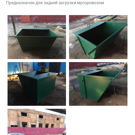
Предназначен для задней загрузки мусоровозом
Контакты
Интерьерные в ст
Новости
Двери
Дизайнерам
Цены на метеллоконструкции и
изделия из металла
+7 (4012) 797-039
+7 (962) 257-27-70
Получить расчет
Оставить заявку