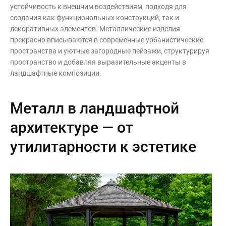
устойчивость к внешним воздействиям, подходя для
Контакты
создания как функциональных конструкций, так и
Интерьерные в ст
декоративных элементов. Металлические изделия
Новости
прекрасно вписываются в современные урбанистические
Двери
Дизайнерам
пространства и уютные загородные пейзажи, структурируя
пространство и добавляя выразительные акценты в
Цены на метеллоконструкции и
ландшафтные композиции.
изделия из металла
+7 (4012) 797-039
Металл в ландшафтной
+7 (962) 257-27-70
архитектуре — от
утилитарности к эстетике
Получить расчет
Оставить заявку