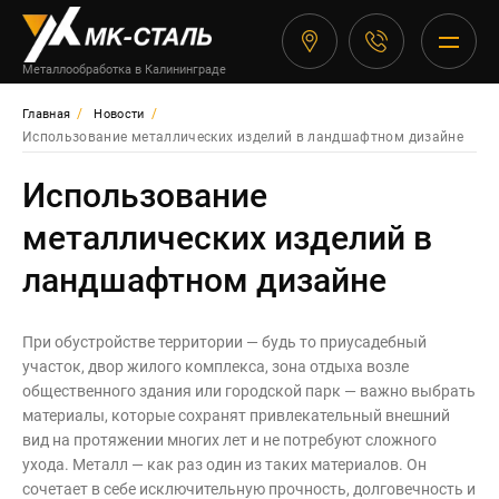
Изделия
Ограждения
Ограждени
Заборы
Ворота
Калитки
Лестничны
Металлоко
Перегород
Мебель
Металлообработка в Калининграде
Металлоконструкции
Сварные заборы
Кованые ворота
Кованые калитки
Кованые перила
Навесы
Перила и поручн
Офисные перегор
Стеллажи
Заборы
/
/
Главная
Новости
Изделия из нержавеющей
Использование металлических изделий в ландшафтном дизайне
Кованые заборы
Сварные ворота
Сварные калитки
Сварные перила
Беседки
Балконные ограж
Универсальные п
Столы в стиле ло
Ворота
стали
Использование
Откатные ворота
Пристенные пору
Мусорные конте
Ограждения для 
Сантехнические 
Стулья в стиле л
Перегородки
Калитки
металлических изделий в
Распашные воро
Металлические л
Козырьки из нер
Мобильные перег
Металлические к
Мебель
Лестничные пери
ландшафтном дизайне
Гаражные ворота
Козырьки
Велопарковки
Торговые перего
Плазменная резка
Балконные перил
При обустройстве территории — будь то приусадебный
участок, двор жилого комплекса, зона отдыха возле
Модульные здан
Каркасные перег
Дизайнерам
Оконные решетк
общественного здания или городской парк — важно выбрать
О Компании
материалы, которые сохранят привлекательный внешний
Цены на метеллоконструкции и
— Быстровозвод
Стационарные пе
вид на протяжении многих лет и не потребуют сложного
Наши работы
изделия из металла
ухода. Металл — как раз один из таких материалов. Он
Для зонирования
Оплата и доставка
сочетает в себе исключительную прочность, долговечность и