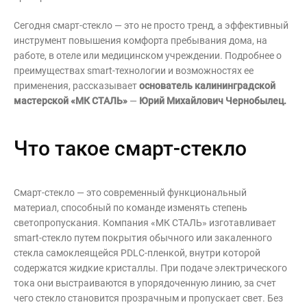
Контакты
Сегодня смарт-стекло — это не просто тренд, а эффективный
Интерьерные в ст
инструмент повышения комфорта пребывания дома, на
Новости
работе, в отеле или медицинском учреждении. Подробнее о
Двери
Дизайнерам
преимуществах smart-технологии и возможностях ее
применения, рассказывает
основатель калининградской
Цены на метеллоконструкции и
мастерской «МК СТАЛЬ»
—
Юрий Михайлович Чернобылец.
изделия из металла
+7 (4012) 797-039
Что такое смарт-стекло
+7 (962) 257-27-70
Смарт-стекло — это современный функциональный
Получить расчет
материал, способный по команде изменять степень
светопропускания. Компания «МК СТАЛЬ» изготавливает
smart-стекло путем покрытия обычного или закаленного
Оставить заявку
стекла самоклеящейся PDLC-пленкой, внутри которой
содержатся жидкие кристаллы. При подаче электрического
тока они выстраиваются в упорядоченную линию, за счет
чего стекло становится прозрачным и пропускает свет. Без