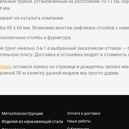
льные трубки, установленные на расстоянии 10-13 см, ск
4 мм.
ирает из каталога компании.
лбы 60 х 60 мм. Возможен монтаж рифленых столбов с нав
тановочные столбы и фурнитура.
й грунт-эмалью 3-в-1 в выбранный заказчиком оттенок —
тельную плату. Доставка и установка входят в стоимость 
граде
, оставьте заявку на странице и дождитесь звонка м
 длиной 50 м калитку данной модели мы просто дарим.
Металлоконструкции
Оплата и доставка
Наши работы
Изделия из нержавеющей стали
О Компании