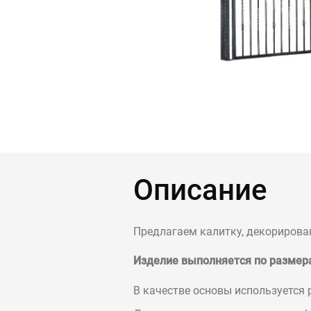
Контакты
Интерьерн
Новости
Двери
Дизайнерам
Цены на метеллоконструкции и изделия
из металла
+7 (4012) 797-039
+7 (962) 257-27-70
Описание
Получить расчет
Предлагаем калитку, декорирова
Оставить заявку
Изделие выполняется по размер
В качестве основы используется 