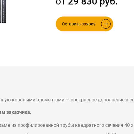
от
29 830 руб.
ые в стиле лофт
Оставить заявку
нную коваными элементами — прекрасное дополнение к св
ам заказчика.
рама из профилированной трубы квадратного сечения 40 х 