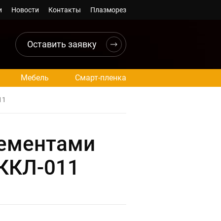
и
Новости
Контакты
Плазморез
Оставить заявку
Мебель
Смарт-пленка
11
лементами
МККЛ-011