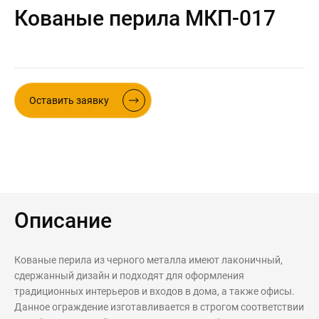
Кованые перила МКП-017
Контакты
Интерьерные в ст
Новости
Двери
Дизайнерам
Цены на метеллоконструкции и
Оставить заявку
изделия из металла
+7 (4012) 797-039
+7 (962) 257-27-70
Получить расчет
Описание
Оставить заявку
Кованые перила из черного металла имеют лаконичный,
сдержанный дизайн и подходят для оформления
традиционных интерьеров и входов в дома, а также офисы.
Данное ограждение изготавливается в строгом соответствии