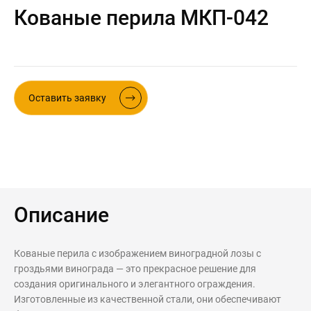
Кованые перила МКП-042
Контакты
Интерьерные в ст
Новости
Двери
Дизайнерам
Цены на метеллоконструкции и
Оставить заявку
изделия из металла
+7 (4012) 797-039
+7 (962) 257-27-70
Получить расчет
Описание
Оставить заявку
Кованые перила с изображением виноградной лозы с
гроздьями винограда — это прекрасное решение для
создания оригинального и элегантного ограждения.
Изготовленные из качественной стали, они обеспечивают