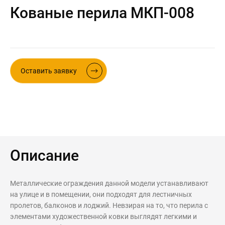
Кованые перила МКП-008
Контакты
Интерьерные в ст
Новости
Двери
Дизайнерам
Цены на метеллоконструкции и
Оставить заявку
изделия из металла
+7 (4012) 797-039
+7 (962) 257-27-70
Получить расчет
Описание
Оставить заявку
Металлические ограждения данной модели устанавливают
на улице и в помещении, они подходят для лестничных
пролетов, балконов и лоджий. Невзирая на то, что перила с
элементами художественной ковки выглядят легкими и