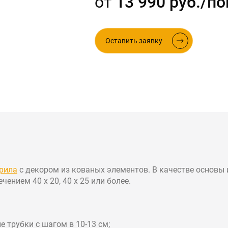
от
13 990 руб./по
ые в стиле лофт
Оставить заявку
рила
с декором из кованых элементов. В качестве основы 
ением 40 х 20, 40 х 25 или более.
 трубки с шагом в 10-13 см;