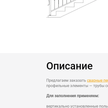
Контакты
Интерьерн
Новости
Двери
Дизайнерам
Цены на метеллоконструкции и изделия
из металла
+7 (4012) 797-039
+7 (962) 257-27-70
Описание
Получить расчет
Предлагаем заказать
сварные пе
Оставить заявку
профильные элементы — трубы сеч
Для заполнения применяем:
вертикально установленные полые