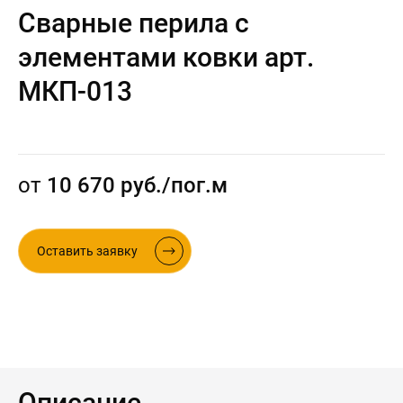
Сварные перила с
Контакты
Интерьерные в ст
элементами ковки арт.
Новости
Двери
МКП-013
Дизайнерам
Цены на метеллоконструкции и
изделия из металла
+7 (4012) 797-039
от
10 670 руб./пог.м
+7 (962) 257-27-70
Оставить заявку
Получить расчет
Оставить заявку
Описание