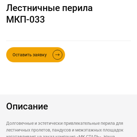
Лестничные перила
Контакты
Интерьерные в ст
МКП-033
Новости
Двери
Дизайнерам
Цены на метеллоконструкции и
изделия из металла
Оставить заявку
+7 (4012) 797-039
+7 (962) 257-27-70
Получить расчет
Описание
Оставить заявку
Долговечные и эстетически привлекательные перила для
лестничных пролетов, пандусов и межэтажных площадок
изготавливает на заказ компания «МК СТАЛЬ». Наша