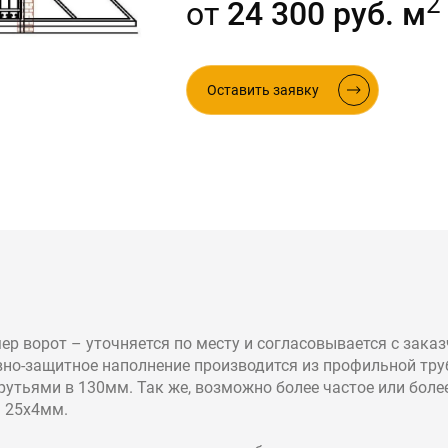
2
от
24 300 руб. м
ые в стиле лофт
Оставить заявку
мер ворот – уточняется по месту и согласовывается с зака
вно-защитное наполнение производится из профильной тру
утьями в 130мм. Так же, возможно более частое или боле
а 25х4мм.