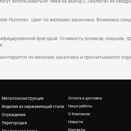
огут использоваться: пики на выбор,», «валюта» из квадр
Mister Hummer». Цвет по желанию заказчика. Возможна по
ифицированной бригадой. Стоимость роликов, ловушек, пр
я.
монтируется по желанию заказчика и просчитывается отде
Металлоконструкции
Оплата и доставка
Наши работы
Изделия из нержавеющей стали
О Компании
Ограждения
Новости
Перегородки
Контакты