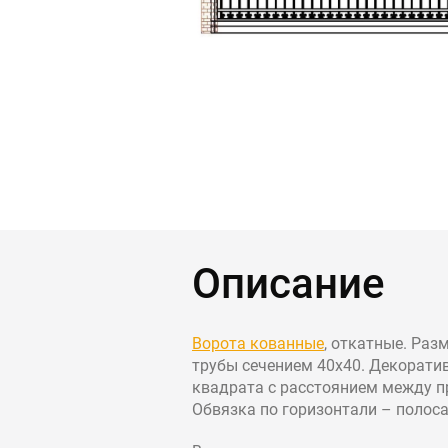
Контакты
Интерьерн
Новости
Двери
Дизайнерам
Цены на метеллоконструкции и изделия
из металла
+7 (4012) 797-039
+7 (962) 257-27-70
Описание
Получить расчет
Ворота кованные
, откатные. Раз
Оставить заявку
трубы сечением 40х40. Декорати
квадрата с расстоянием между пр
Обвязка по горизонтали – полос