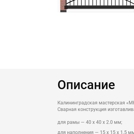
Контакты
Интерьерн
Новости
Двери
Дизайнерам
Цены на метеллоконструкции и изделия
из металла
+7 (4012) 797-039
+7 (962) 257-27-70
Описание
Получить расчет
Калининградская мастерская «МК
Оставить заявку
Сварная конструкция изготавлив
для рамы — 40 х 40 х 2.0 мм;
для наполнения — 15 х 15 х 1.5 мм