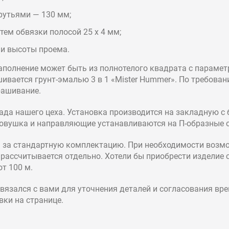
рутьями — 130 мм;
ем обвязки полосой 25 х 4 мм;
 и высоты проема.
полнение может быть из полнотелого квадрата с параметрам
ивается грунт-эмалью 3 в 1 «Mister Hummer». По требова
рашивание.
да нашего цеха. Установка производится на закладную с 
овушка и направляющие устанавливаются на П-образные 
 за стандартную комплектацию. При необходимости возм
рассчитывается отдельно. Хотели бы приобрести изделие 
т 100 м.
вязался с вами для уточнения деталей и согласования вр
вки на странице.