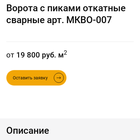
Ворота с пиками откатные
Контакты
Интерьерные в ст
сварные арт. МКВО-007
Новости
Двери
Дизайнерам
Цены на метеллоконструкции и
изделия из металла
2
от
19 800 руб. м
+7 (4012) 797-039
+7 (962) 257-27-70
Оставить заявку
Получить расчет
Оставить заявку
Описание