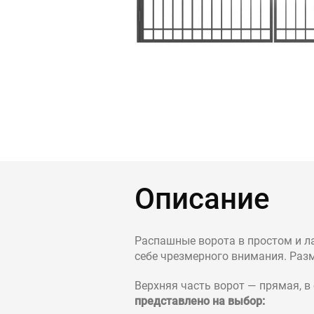
Контакты
Интерьерн
Новости
Двери
Дизайнерам
Цены на метеллоконструкции и изделия
из металла
+7 (4012) 797-039
+7 (962) 257-27-70
Описание
Получить расчет
Распашные ворота в простом и л
Оставить заявку
себе чрезмерного внимания. Разм
Верхняя часть ворот — прямая, в
представлено на выбор: